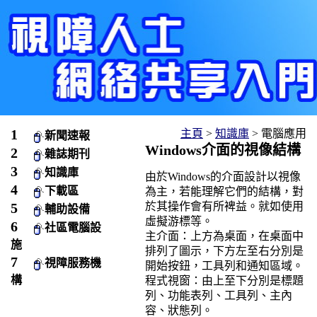
主頁
>
知識庫
> 電腦應用
新聞速報
Windows介面的視像結構
雜誌期刊
知識庫
由於Windows的介面設計以視像
下載區
為主，若能理解它們的結構，對
於其操作會有所裨益。就如使用
輔助設備
虛擬游標等。
社區電腦設
主介面：上方為桌面，在桌面中
施
排列了圖示，下方左至右分別是
視障服務機
開始按鈕，工具列和通知區域。
構
程式視窗：由上至下分別是標題
列、功能表列、工具列、主內
容、狀態列。