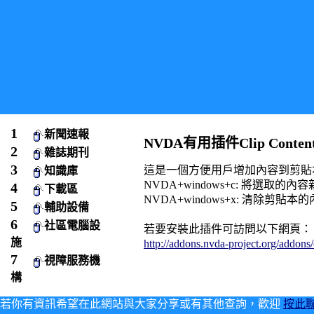
新聞速報
NVDA有用插件Clip Contents
雜誌期刊
這是一個方便用戶增加內容到剪貼
知識庫
NVDA+windows+c: 將選取的內
下載區
NVDA+windows+x: 清除剪貼本
輔助設備
社區電腦設
若要安裝此插件可訪問以下網頁：
施
http://addons.nvda-project.org/addons
視障服務機
構
若你有資訊希望在此網站與大家分享或有其他查詢，歡迎
按此