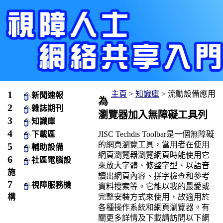
主頁
>
知識庫
> 流動設備應用
新聞速報
為
雜誌期刊
瀏覽器加入無障礙工具列
知識庫
JISC Techdis Toolbar是一個無障礙
下載區
的網頁瀏覽工具，當用者在使用
輔助設備
網頁瀏覽器瀏覽網頁時能使用它
社區電腦設
來放大字體、修整字型、以語音
施
讀出網頁內容、拼字檢查和參考
視障服務機
資料搜索等。它能以我的最愛或
完整安裝方式來使用，故適用於
構
各種操作系統和網頁瀏覽器。有
關更多詳情及下載請訪問以下網