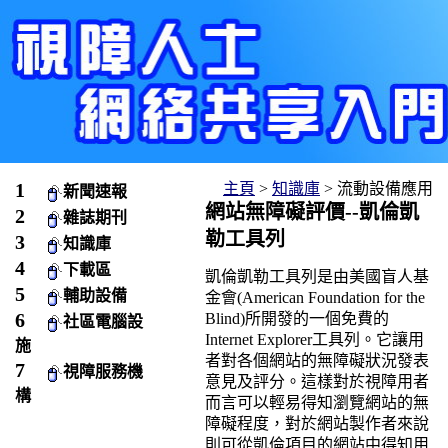
主頁
>
知識庫
> 流動設備應用
新聞速報
網站無障礙評價--凱倫凱
雜誌期刊
勒工具列
知識庫
下載區
凱倫凱勒工具列是由美國盲人基
輔助設備
金會(American Foundation for the
Blind)所開發的一個免費的
社區電腦設
Internet Explorer工具列。它讓用
施
者對各個網站的無障礙狀況發表
視障服務機
意見及評分。這樣對於視障用者
構
而言可以輕易得知瀏覽網站的無
障礙程度，對於網站製作者來說
則可從凱倫項目的網站中得知用