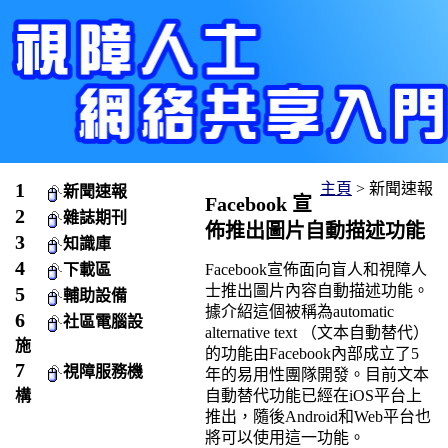
主頁
> 新聞速報
新聞速報
Facebook 宣
雜誌期刊
佈推出圖片自動描述功能
知識庫
Facebook宣佈面向盲人和視障人
下載區
士推出圖片內容自動描述功能。
輔助設備
據介紹這個被稱為automatic
社區電腦設
alternative text （文本自動替代）
施
的功能由Facebook內部成立了5
視障服務機
年的易用性團隊開發。目前文本
自動替代功能已經在iOS平台上
構
推出，隨後Android和Web平台也
將可以使用這一功能。